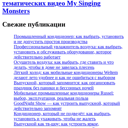
тематических видео My Singing
Monsters
Свежие публикации
Промышленный кондиционер: как выбрать, установить
и не допустить простоя производства
Профессиональный увлажнитель воздуха: как выбрать,
установить и обслуживать оборудование, которое
действительно работает
Осушитель воздуха: как выбрать, где ставить и что
делать, чтобы в доме не завелась плесень
Лёгкий холод: как мобильные кондиционеры Weltem
делают лето удобнее и как не ошибиться с выбором
Выпускной, который запомнится: как организовать
праздник без паники и бессонных ночей
Мобильные промышленные кондиционеры Russel:
выбор, эксплуатация, реальная польза
GoodNight Show — как устроить выпускной, который
действительно запомнят
Кондиционер, который не подведёт: как выбрать,
установить и ухаживать, чтобы не жалеть
Выпускной как тв-шоу: как устроить яркое,