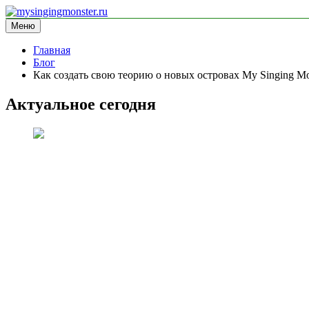
Перейти
к
Меню
mysingingmonster.ru
информационный сайт
содержимому
Главная
Блог
Как создать свою теорию о новых островах My Singing Mo
Актуальное сегодня