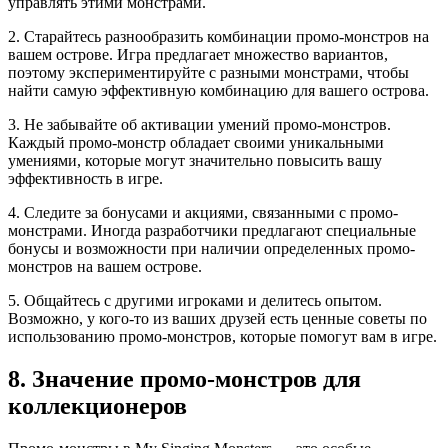
управлять этими монстрами.
2. Старайтесь разнообразить комбинации промо-монстров на
вашем острове. Игра предлагает множество вариантов,
поэтому экспериментируйте с разными монстрами, чтобы
найти самую эффективную комбинацию для вашего острова.
3. Не забывайте об активации умений промо-монстров.
Каждый промо-монстр обладает своими уникальными
умениями, которые могут значительно повысить вашу
эффективность в игре.
4. Следите за бонусами и акциями, связанными с промо-
монстрами. Иногда разработчики предлагают специальные
бонусы и возможности при наличии определенных промо-
монстров на вашем острове.
5. Общайтесь с другими игроками и делитесь опытом.
Возможно, у кого-то из ваших друзей есть ценные советы по
использованию промо-монстров, которые помогут вам в игре.
8. Значение промо-монстров для
коллекционеров