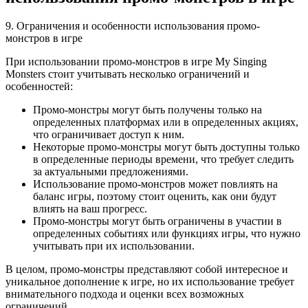
9. Ограничения и особенности использования промо-
монстров в игре
При использовании промо-монстров в игре My Singing
Monsters стоит учитывать несколько ограничений и
особенностей:
Промо-монстры могут быть получены только на
определенных платформах или в определенных акциях,
что ограничивает доступ к ним.
Некоторые промо-монстры могут быть доступны только
в определенные периоды времени, что требует следить
за актуальными предложениями.
Использование промо-монстров может повлиять на
баланс игры, поэтому стоит оценить, как они будут
влиять на ваш прогресс.
Промо-монстры могут быть ограничены в участии в
определенных событиях или функциях игры, что нужно
учитывать при их использовании.
В целом, промо-монстры представляют собой интересное и
уникальное дополнение к игре, но их использование требует
внимательного подхода и оценки всех возможных
ограничений.