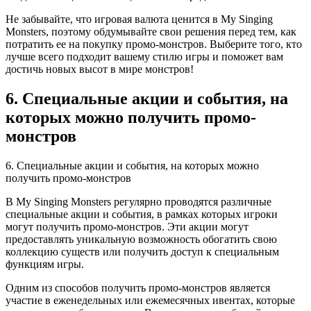
Не забывайте, что игровая валюта ценится в My Singing
Monsters, поэтому обдумывайте свои решения перед тем, как
потратить ее на покупку промо-монстров. Выберите того, кто
лучше всего подходит вашему стилю игры и поможет вам
достичь новых высот в мире монстров!
6. Специальные акции и события, на
которых можно получить промо-
монстров
6. Специальные акции и события, на которых можно
получить промо-монстров
В My Singing Monsters регулярно проводятся различные
специальные акции и события, в рамках которых игроки
могут получить промо-монстров. Эти акции могут
предоставлять уникальную возможность обогатить свою
коллекцию существ или получить доступ к специальным
функциям игры.
Одним из способов получить промо-монстров является
участие в еженедельных или ежемесячных ивентах, которые