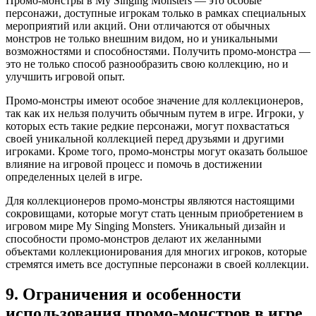
Промо-монстры в My Singing Monsters — это особые
персонажи, доступные игрокам только в рамках специальных
мероприятий или акций. Они отличаются от обычных
монстров не только внешним видом, но и уникальными
возможностями и способностями. Получить промо-монстра —
это не только способ разнообразить свою коллекцию, но и
улучшить игровой опыт.
Промо-монстры имеют особое значение для коллекционеров,
так как их нельзя получить обычным путем в игре. Игроки, у
которых есть такие редкие персонажи, могут похвастаться
своей уникальной коллекцией перед друзьями и другими
игроками. Кроме того, промо-монстры могут оказать большое
влияние на игровой процесс и помочь в достижении
определенных целей в игре.
Для коллекционеров промо-монстры являются настоящими
сокровищами, которые могут стать ценным приобретением в
игровом мире My Singing Monsters. Уникальный дизайн и
способности промо-монстров делают их желанными
объектами коллекционирования для многих игроков, которые
стремятся иметь все доступные персонажи в своей коллекции.
9. Ограничения и особенности
использования промо-монстров в игре